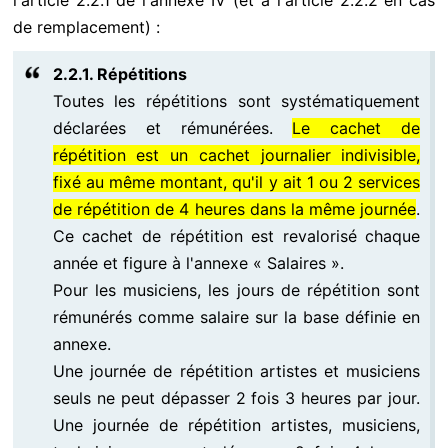
l'article 2.2.1 de l'annexe IV (et à l'article 2.2.2 en cas
de remplacement) :
2.2.1. Répétitions
Toutes les répétitions sont systématiquement
déclarées et rémunérées.
Le cachet de
répétition est un cachet journalier indivisible,
fixé au même montant, qu'il y ait 1 ou 2 services
de répétition de 4 heures dans la même journée
.
Ce cachet de répétition est revalorisé chaque
année et figure à l'annexe « Salaires ».
Pour les musiciens, les jours de répétition sont
rémunérés comme salaire sur la base définie en
annexe.
Une journée de répétition artistes et musiciens
seuls ne peut dépasser 2 fois 3 heures par jour.
Une journée de répétition artistes, musiciens,