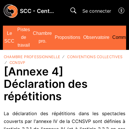
SCC - Centre d'Aide
Se connecter
Pistes
Le
Chambre
de
Propositions
Observatoire
Commun
SCC
pro.
travail
CHAMBRE PROFESSIONNELLE
CONVENTIONS COLLECTIVES
CCNSVP
[Annexe 4]
Déclaration des
répétitions
La déclaration des répétitions dans les spectacles
couverts par l'annexe IV de la CCNSVP sont définies à